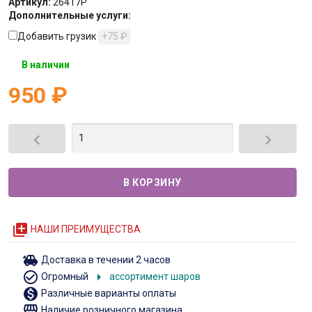
Артикул:
26417P
Дополнительные услуги:
Добавить грузик
+75
₽
В наличии
950
₽


queue
НАШИ ПРЕИМУЩЕСТВА
toys
Доставка в течении 2 часов
check_circle_outline
arrow_right
Огромный
ассортимент шаров
monetization_on
Различные варианты оплаты
storefront
Наличие розничного магазина