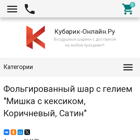



Кубарик-Онлайн.Ру
Воздушные шарики с доставкой
на любой праздник!!!

Категории
Фольгированный шар с гелием
"Мишка с кексиком,
Коричневый, Сатин"