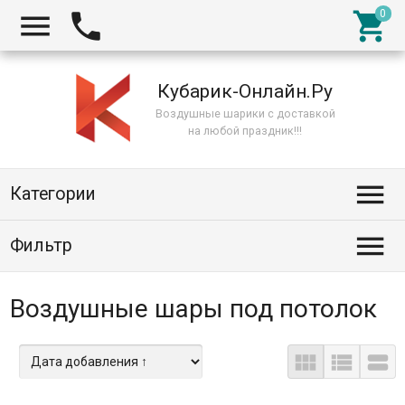



Кубарик-Онлайн.Ру
Воздушные шарики с доставкой
на любой праздник!!!

Категории

Фильтр
Воздушные шары под потолок


