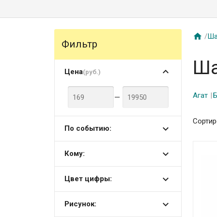

/
Ша
Фильтр
Ша
Цена
(руб.)
Агат
Б
—
Сортир
По событию:
Кому:
Цвет цифры:
Рисунок: