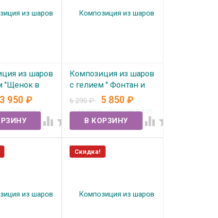
ция из шаров
Композиция из шаров
м "Щенок в
с гелием " Фонтан и
" №349
кот в колпаке" №346
3 950
₽
5 850
₽
6 290
₽
ичии
В наличии




Скидка!