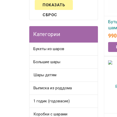
СБРОС
Бут
шам
Категории
"Иг
99
нас
Букеты из шаров
В
Большие шары
Шары детям
Выписка из роддома
1 годик (годовасие)
Коробки с шарами