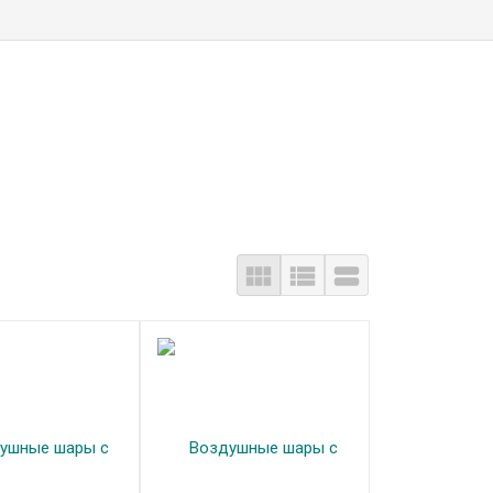


