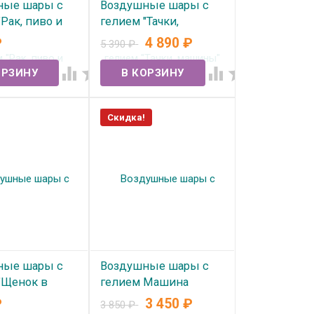
ные шары с
Воздушные шары с
Рак, пиво и
гелием "Тачки,
й шар" №367
машины" №1459
₽
4 890
₽
5 390
₽
ичии
В наличии




Скидка!
ные шары с
Воздушные шары с
"Щенок в
гелием Машина
" №305
Молния №309
₽
3 450
₽
3 850
₽