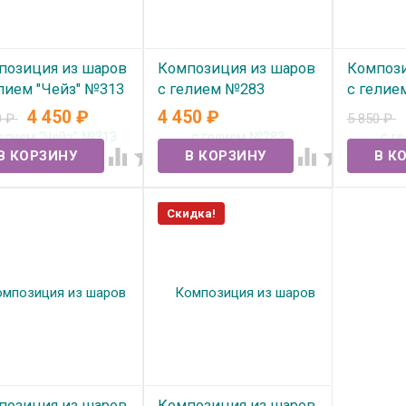
позиция из шаров
Композиция из шаров
Компози
лием "Чейз" №313
с гелием №283
с гелие
4 450
₽
4 450
₽
0
₽
5 850
₽
 наличии
В наличии
В нал




Скидка!
позиция из шаров
Композиция из шаров