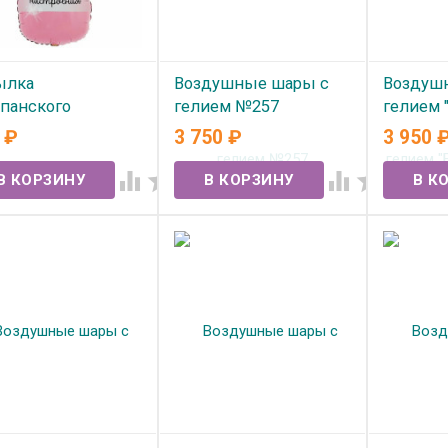
ылка
Воздушные шары с
Воздуш
панского
гелием №257
гелием 
ристое
красные
0
₽
3 750
₽
3 950
В наличии
троение"
В нал




 наличии