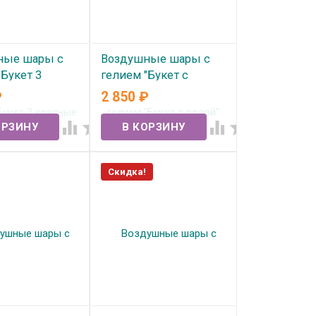
ные шары с
Воздушные шары с
"Букет 3
гелием "Букет с
 розы" №365
розой" №362
₽
2 850
₽
ичии
В наличии




Скидка!