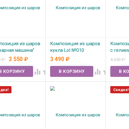
позиция из шаров
Композиция из шаров
Компози
жарная машина"
кукла Lol №010
с гелие
93
желтом
3 550
₽
3 490
₽
0
₽
4 250
₽
В наличии
 наличии
В нал




дка!
Скидка!