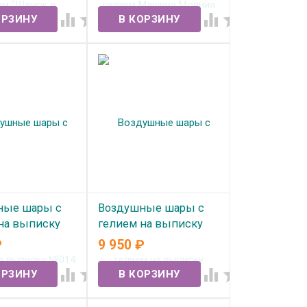
ичии
В наличии




ные шары с
Воздушные шары с
на выписку
гелием на выписку
№1007
₽
9 950
₽
ичии
В наличии



