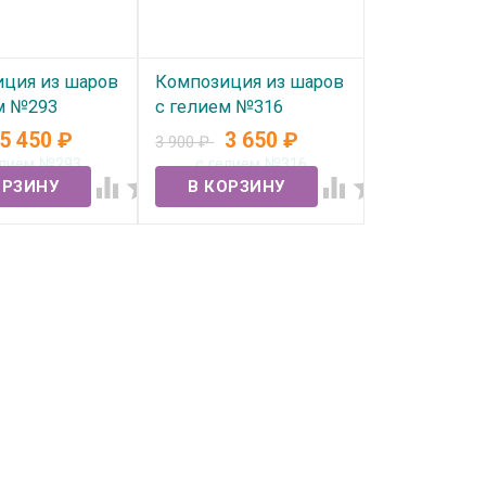
ция из шаров
Композиция из шаров
м №293
с гелием №316
5 450
₽
3 650
₽
3 900
₽
ичии
В наличии



