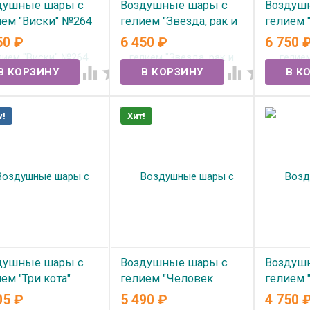
душные шары с
Воздушные шары с
Воздуш
ием "Виски" №264
гелием "Звезда, рак и
гелием "
пиво" №369
Большо
50
₽
6 450
₽
6 750
 наличии
В наличии
В нал




!
Хит!
душные шары с
Воздушные шары с
Воздуш
ем "Три кота"
гелием "Человек
гелием 
46
паук" №347
колпаке
05
₽
5 490
₽
4 750