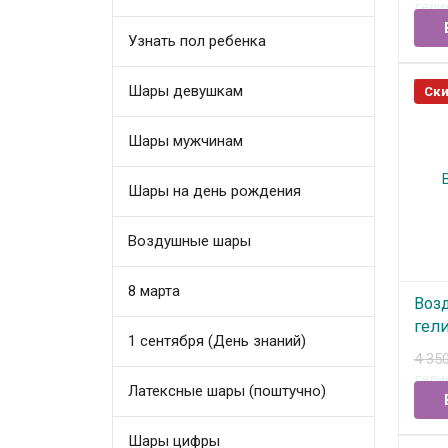
В
Узнать пол ребенка
Шары девушкам
Ски
Шары мужчинам
Шары на день рождения
Воздушные шары
8 марта
Воз
гел
1 сентября (День знаний)
№00
4 35
Латексные шары (поштучно)
В
Шары цифры