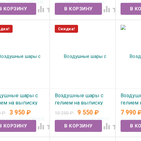
 наличии
В наличии
В нал




дка!
Скидка!
душные шары с
Воздушные шары с
Воздуш
ием на выписку
гелием на выписку
гелием 
4
№011
№014
3 950
₽
9 550
₽
7 990
0
₽
10 250
₽
 наличии
В наличии
В нал



