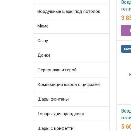
Воз
гел
Воздушные шары под потолок
3 8
В
Маме
Сыну
New
Дочке
Персонажи и герой
Композиции шаров с цифрами
Шары фонтаны
Воз
Товары для праздника
гели
№13
5 6
Шары с конфетти