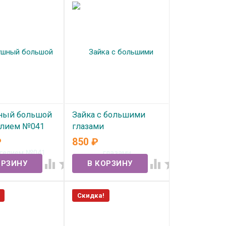
ный большой
Зайка с большими
елием №041
глазами
₽
850
₽
ичии
В наличии




Скидка!