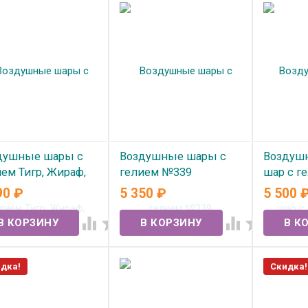
душные шары с
Воздушные шары с
Воздуш
ем Тигр, Жираф,
гелием №339
шар с г
ра №358
90
₽
5 350
₽
5 500
В наличии
В нал
 наличии




дка!
Скидка!