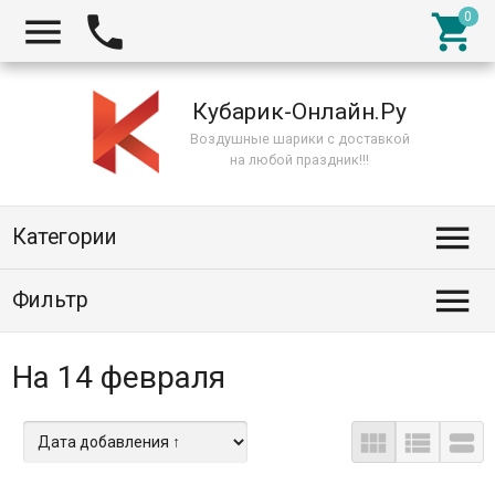



Кубарик-Онлайн.Ру
Воздушные шарики с доставкой
на любой праздник!!!

Категории

Фильтр
На 14 февраля


