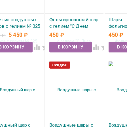
ет из воздушных
Фольгированный шар
Шары
ов с гелием № 325
с гелием "С Днем
фольгир
Рождения пионы"
гелием 
5 450
₽
450
₽
450
₽
0
₽
 наличии
надутые
В наличии




В нал
Скидка!
душный шар с
Воздушные шары с
Воздуш