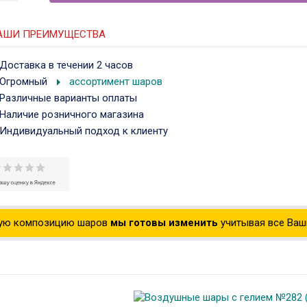
АШИ ПРЕИМУЩЕСТВА
Доставка в течении 2 часов
arrow_right
Огромный
ассортимент шаров
Различные варианты оплаты
Наличие розничного магазина
Индивидуальный подход к клиенту
ую композицию шаров
мы готовы изменить
учитывая все Ваши