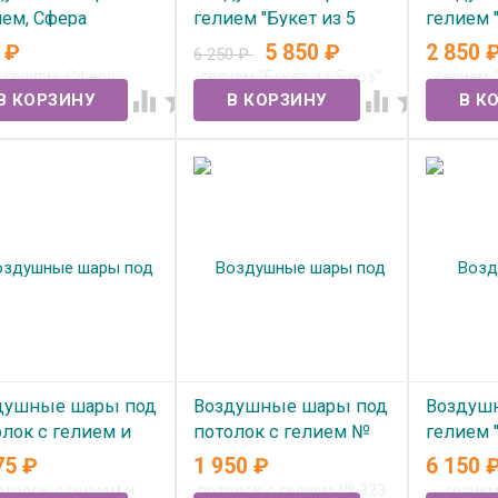
ием, Сфера
гелием "Букет из 5
гелием 
скетбольный мяч"
роз" №361
розой" 
0
₽
5 850
₽
2 850
6 250
₽
 наличии
В наличии
В нал




душные шары под
Воздушные шары под
Воздуш
лок с гелием и
потолок с гелием №
гелием 
диком №169
323
Рыба" 
75
₽
1 950
₽
6 150