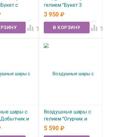
"Букет с
гелием "Букет 3
№362
красные розы" №365
₽
3 950
₽
ичии
В наличии




ные шары с
Воздушные шары с
"Добытчик и
гелием "Огурчик и
№354
водка"№343
₽
5 590
₽