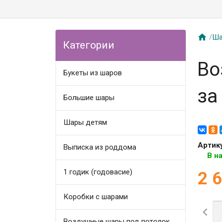

/
Ша
Категории
Во
Букеты из шаров
за
Большие шары
Шары детям
Артик
Выписка из роддома
В н
1 годик (годовасие)
2 
Коробки с шарами

Воздушные шары под потолок