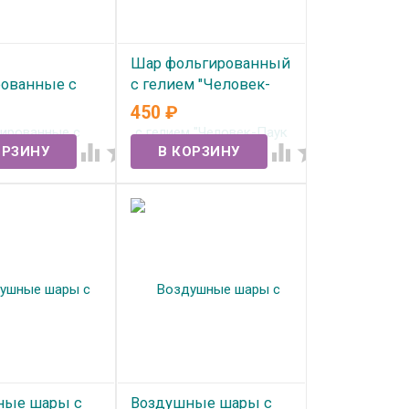
Шар фольгированный
ованные с
с гелием "Человек-
"С ДР Буквы
Паук летящий"
450
₽
 роз золото"
В наличии




ичии
ные шары с
Воздушные шары с