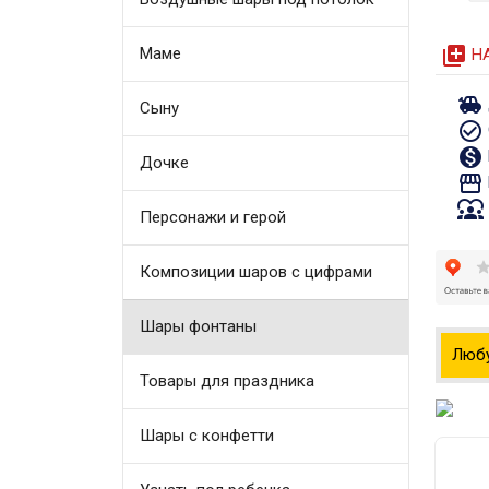
queue
Маме
Н
toys
Сыну
check_circle_outline
monetization_on
Дочке
storefront
diversity_1
Персонажи и герой
Композиции шаров с цифрами
Шары фонтаны
Люб
Товары для праздника
Шары с конфетти