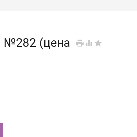
 №282 (цена


