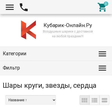



Кубарик-Онлайн.Ру
Воздушные шарики с доставкой
на любой праздник!!!

Категории

Фильтр
Шары круги, звезды, сердца


