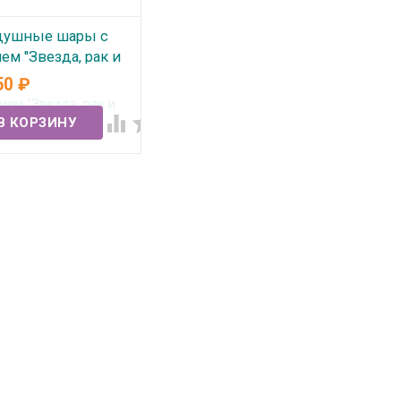
душные шары с
ем "Звезда, рак и
о" №369
50
₽
 наличии

