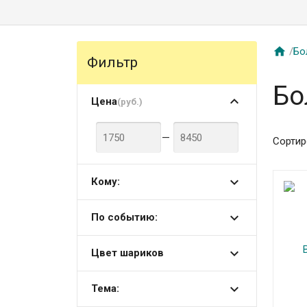

/
Бо
Фильтр
Бо
Цена
(руб.)
—
Сортир
Кому:
По событию:
Цвет шариков
Тема: