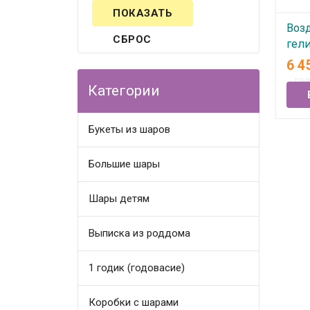
Воз
СБРОС
гели
пив
6 4
Категории
В
Букеты из шаров
Большие шары
Шары детям
Выписка из роддома
1 годик (годовасие)
Коробки с шарами