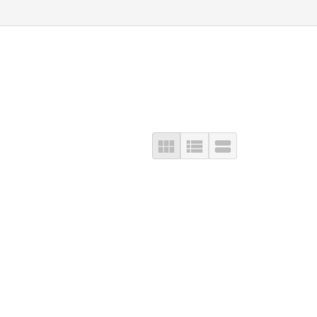


