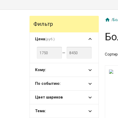

/
Бо
Фильтр
Бо
Цена
(руб.)
—
Сортир
Кому:
По событию:
Цвет шариков
Тема: