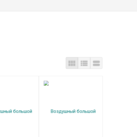


