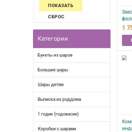
Зве
СБРОС
фол
гел
1 7
КРА
Категории
две
В
Букеты из шаров
Большие шары
Шары детям
Выписка из роддома
1 годик (годовасие)
Ком
инд
Коробки с шарами