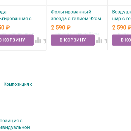
зда
Фольгированный
Воздуш
ьгированная с
звезда с гелием 92см
шар с г
ием "С ДР
№99
50
₽
2 590
₽
2 590
В нал
САВЧИК" (82см)
В наличии
 разные стороны




 наличии
позиция с
ивидуальной