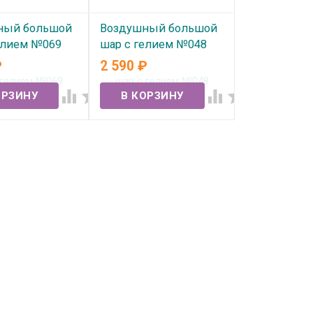
ный большой
Воздушный большой
елием №069
шар с гелием №048
₽
2 590
₽
ичии
В наличии



