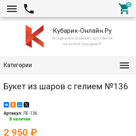



Кубарик-Онлайн.Ру
Воздушные шарики с доставкой
на любой праздник!!!

Категории
Букет из шаров с гелием №136
Артикул:
ЛЕ-136
В наличии
2 950
₽