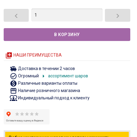


queue
НАШИ ПРЕИМУЩЕСТВА
toys
Доставка в течении 2 часов
check_circle_outline
arrow_right
Огромный
ассортимент шаров
monetization_on
Различные варианты оплаты
storefront
Наличие розничного магазина
diversity_1
Индивидуальный подход к клиенту