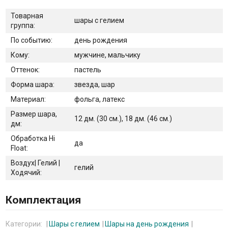
Товарная
шары с гелием
группа:
По событию:
день рождения
Кому:
мужчине, мальчику
Оттенок:
пастель
Форма шара:
звезда, шар
Материал:
фольга, латекс
Размер шара,
12 дм. (30 см.), 18 дм. (46 см.)
дм:
Обработка Hi
да
Float:
Воздух| Гелий |
гелий
Ходячий:
Комплектация
Категории:
Шары с гелием
Шары на день рождения