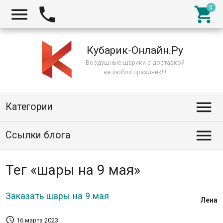



Кубарик-Онлайн.Ру
Воздушные шарики с доставкой
на любой праздник!!!

Категории

Ссылки блога
Тег «шары на 9 мая»
Заказать шары на 9 мая
Лена

16 марта 2023