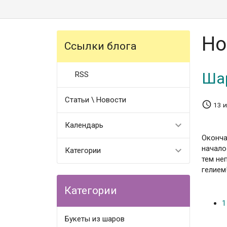
Но
Ссылки блога
Шар
RSS
Статьи \ Новости

13 
Календарь
Оконча
начало
Категории
тем не
гелием
Категории
1
Букеты из шаров