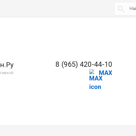

8 (965) 420-44-10
н.Ру
MAX
тавкой