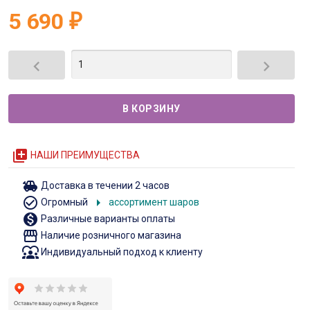
5 690
₽


queue
НАШИ ПРЕИМУЩЕСТВА
toys
Доставка в течении 2 часов
check_circle_outline
arrow_right
Огромный
ассортимент шаров
monetization_on
Различные варианты оплаты
storefront
Наличие розничного магазина
diversity_1
Индивидуальный подход к клиенту