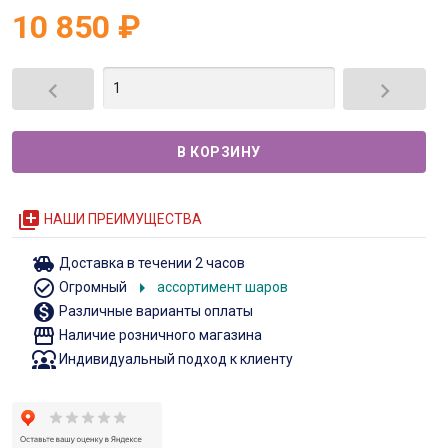
10 850
₽


queue
НАШИ ПРЕИМУЩЕСТВА
toys
Доставка в течении 2 часов
check_circle_outline
arrow_right
Огромный
ассортимент шаров
monetization_on
Различные варианты оплаты
storefront
Наличие розничного магазина
diversity_1
Индивидуальный подход к клиенту