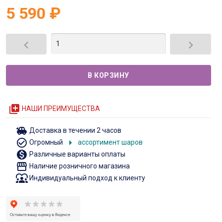
5 590
₽


queue
НАШИ ПРЕИМУЩЕСТВА
toys
Доставка в течении 2 часов
check_circle_outline
arrow_right
Огромный
ассортимент шаров
monetization_on
Различные варианты оплаты
storefront
Наличие розничного магазина
diversity_1
Индивидуальный подход к клиенту