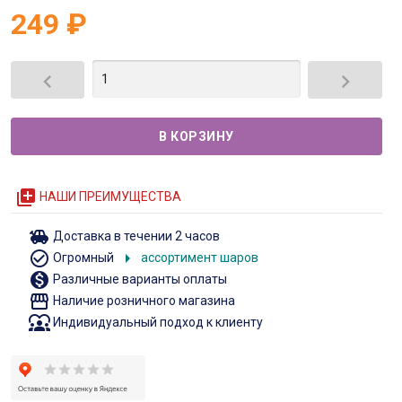
249
₽


queue
НАШИ ПРЕИМУЩЕСТВА
toys
Доставка в течении 2 часов
check_circle_outline
arrow_right
Огромный
ассортимент шаров
monetization_on
Различные варианты оплаты
storefront
Наличие розничного магазина
diversity_1
Индивидуальный подход к клиенту