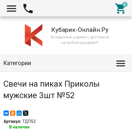



Кубарик-Онлайн.Ру
Воздушные шарики с доставкой
на любой праздник!!!

Категории
Свечи на пиках Приколы
мужские 3шт №52
Артикул:
ТДП52
В наличии