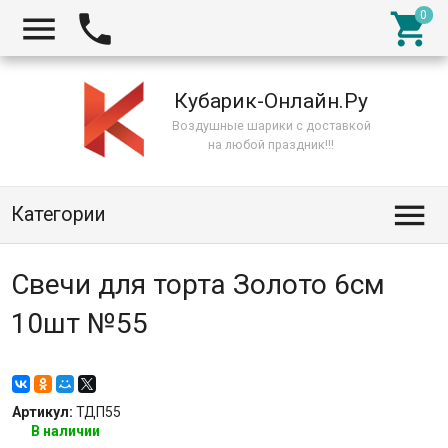



Кубарик-Онлайн.Ру
Воздушные шарики с доставкой
на любой праздник!!!

Категории
Свечи для торта Золото 6см
10шт №55
Артикул:
ТДП55
В наличии