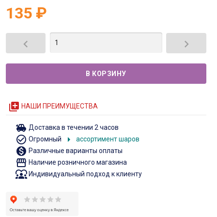
135
₽


queue
НАШИ ПРЕИМУЩЕСТВА
toys
Доставка в течении 2 часов
check_circle_outline
arrow_right
Огромный
ассортимент шаров
monetization_on
Различные варианты оплаты
storefront
Наличие розничного магазина
diversity_1
Индивидуальный подход к клиенту