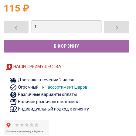
115
₽


queue
НАШИ ПРЕИМУЩЕСТВА
toys
Доставка в течении 2 часов
check_circle_outline
arrow_right
Огромный
ассортимент шаров
monetization_on
Различные варианты оплаты
storefront
Наличие розничного магазина
diversity_1
Индивидуальный подход к клиенту