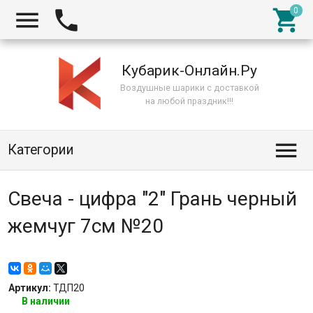



Кубарик-Онлайн.Ру
Воздушные шарики с доставкой
на любой праздник!!!

Категории
Свеча - цифра "2" Грань черный
жемчуг 7см №20
Артикул:
ТДП20
В наличии