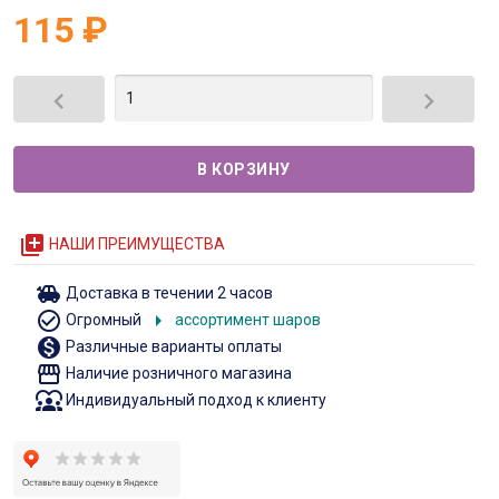
115
₽


queue
НАШИ ПРЕИМУЩЕСТВА
toys
Доставка в течении 2 часов
check_circle_outline
arrow_right
Огромный
ассортимент шаров
monetization_on
Различные варианты оплаты
storefront
Наличие розничного магазина
diversity_1
Индивидуальный подход к клиенту