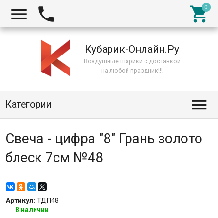



Кубарик-Онлайн.Ру
Воздушные шарики с доставкой
на любой праздник!!!

Категории
Свеча - цифра "8" Грань золото
блеск 7см №48
Артикул:
ТДП48
В наличии