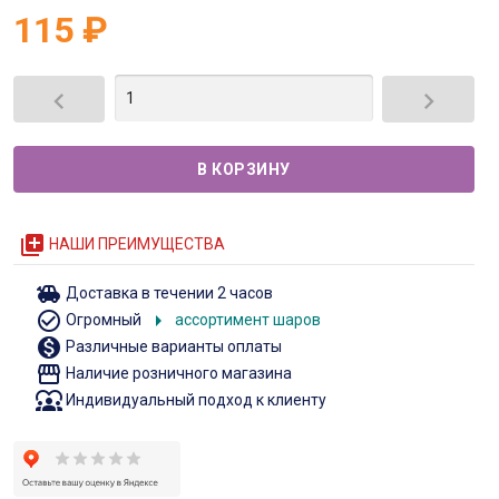
115
₽


queue
НАШИ ПРЕИМУЩЕСТВА
toys
Доставка в течении 2 часов
check_circle_outline
arrow_right
Огромный
ассортимент шаров
monetization_on
Различные варианты оплаты
storefront
Наличие розничного магазина
diversity_1
Индивидуальный подход к клиенту