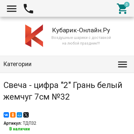



Кубарик-Онлайн.Ру
Воздушные шарики с доставкой
на любой праздник!!!

Категории
Свеча - цифра "2" Грань белый
жемчуг 7см №32
Артикул:
ТДП32
В наличии