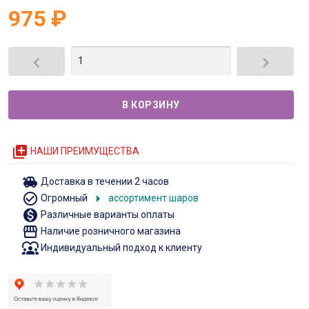
975
₽


queue
НАШИ ПРЕИМУЩЕСТВА
toys
Доставка в течении 2 часов
check_circle_outline
arrow_right
Огромный
ассортимент шаров
monetization_on
Различные варианты оплаты
storefront
Наличие розничного магазина
diversity_1
Индивидуальный подход к клиенту