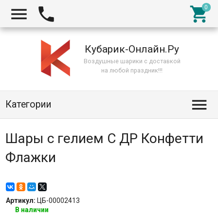



Кубарик-Онлайн.Ру
Воздушные шарики с доставкой
на любой праздник!!!

Категории
Шары с гелием С ДР Конфетти
Флажки
Артикул:
ЦБ-00002413
В наличии