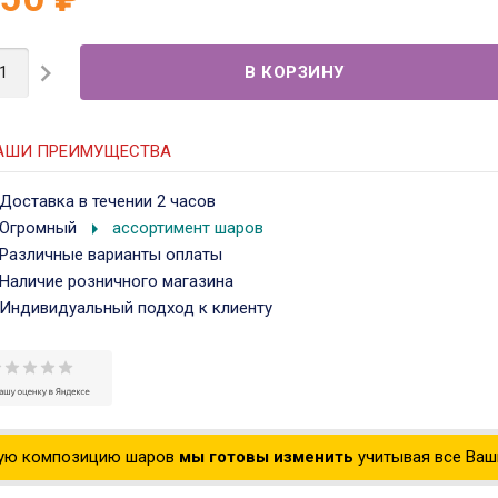

АШИ ПРЕИМУЩЕСТВА
Доставка в течении 2 часов
arrow_right
Огромный
ассортимент шаров
Различные варианты оплаты
Наличие розничного магазина
Индивидуальный подход к клиенту
ую композицию шаров
мы готовы изменить
учитывая все Ваши