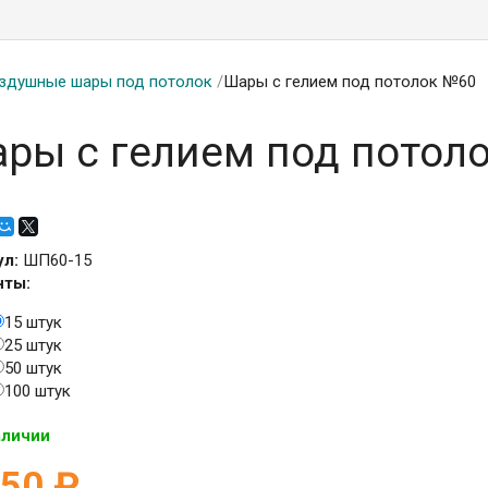
здушные шары под потолок
/
Шары с гелием под потолок №60
ры с гелием под потол
ул:
ШП60-15
нты:
15 штук
25 штук
50 штук
100 штук
аличии
850
₽