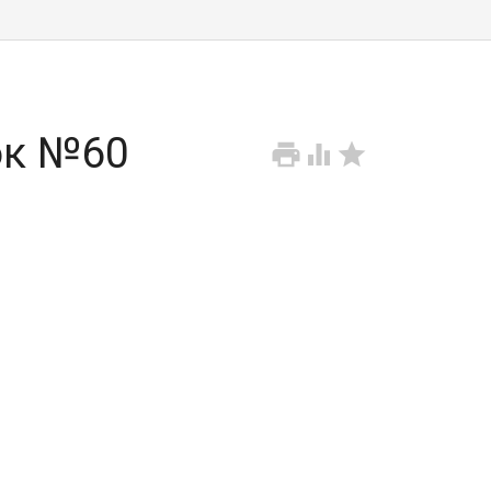
ок №60


