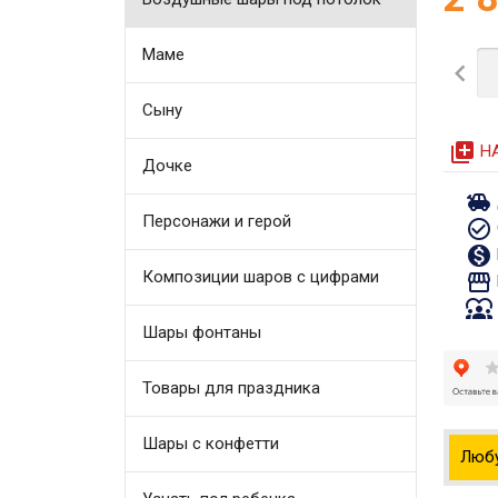
Маме

Сыну
queue
Н
Дочке
toys
Персонажи и герой
check_circle_outline
monetization_on
Композиции шаров с цифрами
storefront
diversity_1
Шары фонтаны
Товары для праздника
Шары с конфетти
Люб