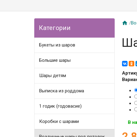

/
Во
Категории
Ша
Букеты из шаров
Большие шары
Артик
Шары детям
Вариа
Выписка из роддома
1 годик (годовасие)
Коробки с шарами
В н
2 
Воздушные шары под потолок