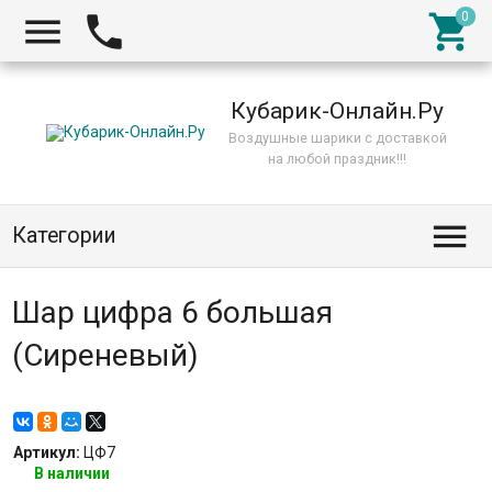



Кубарик-Онлайн.Ру
Воздушные шарики с доставкой
на любой праздник!!!

Категории
Шар цифра 6 большая
(Сиреневый)
Артикул:
ЦФ7
В наличии