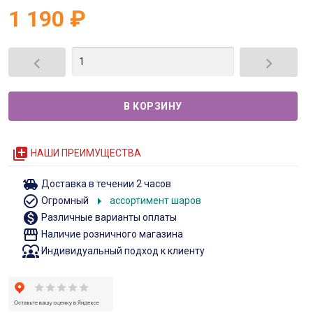
1 190
₽


queue
НАШИ ПРЕИМУЩЕСТВА
toys
Доставка в течении 2 часов
check_circle_outline
arrow_right
Огромный
ассортимент шаров
monetization_on
Различные варианты оплаты
storefront
Наличие розничного магазина
diversity_1
Индивидуальный подход к клиенту