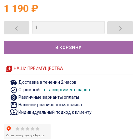
1 190
₽


queue
НАШИ ПРЕИМУЩЕСТВА
toys
Доставка в течении 2 часов
check_circle_outline
arrow_right
Огромный
ассортимент шаров
monetization_on
Различные варианты оплаты
storefront
Наличие розничного магазина
diversity_1
Индивидуальный подход к клиенту