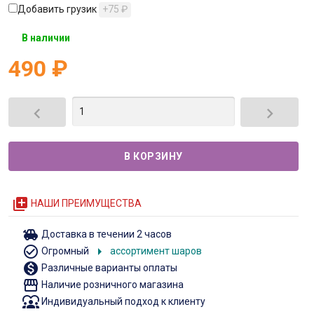
Добавить грузик
+75
₽
В наличии
490
₽


queue
НАШИ ПРЕИМУЩЕСТВА
toys
Доставка в течении 2 часов
check_circle_outline
arrow_right
Огромный
ассортимент шаров
monetization_on
Различные варианты оплаты
storefront
Наличие розничного магазина
diversity_1
Индивидуальный подход к клиенту