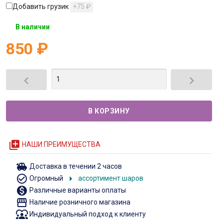
Добавить грузик
+75
₽
В наличии
850
₽


queue
НАШИ ПРЕИМУЩЕСТВА
toys
Доставка в течении 2 часов
check_circle_outline
arrow_right
Огромный
ассортимент шаров
monetization_on
Различные варианты оплаты
storefront
Наличие розничного магазина
diversity_1
Индивидуальный подход к клиенту