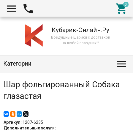



Кубарик-Онлайн.Ру
Воздушные шарики с доставкой
на любой праздник!!!

Категории
Шар фольгированный Собака
глазастая
Артикул:
1207-6235
Дополнительные услуги: