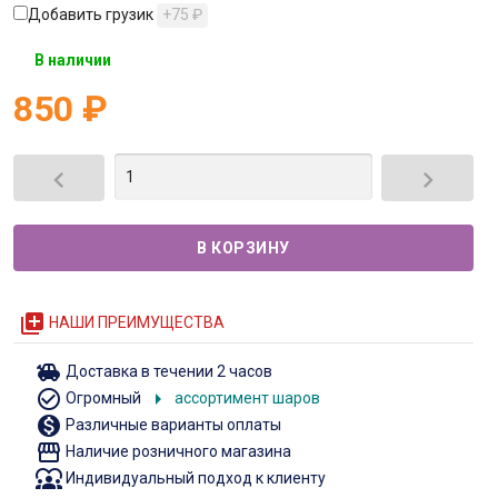
Добавить грузик
+75
₽
В наличии
850
₽


queue
НАШИ ПРЕИМУЩЕСТВА
toys
Доставка в течении 2 часов
check_circle_outline
arrow_right
Огромный
ассортимент шаров
monetization_on
Различные варианты оплаты
storefront
Наличие розничного магазина
diversity_1
Индивидуальный подход к клиенту