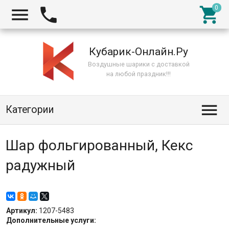



Кубарик-Онлайн.Ру
Воздушные шарики с доставкой
на любой праздник!!!

Категории
Шар фольгированный, Кекс
радужный
Артикул:
1207-5483
Дополнительные услуги: