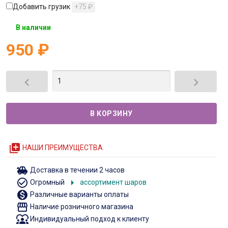
Добавить грузик
+75
₽
В наличии
950
₽


queue
НАШИ ПРЕИМУЩЕСТВА
toys
Доставка в течении 2 часов
check_circle_outline
arrow_right
Огромный
ассортимент шаров
monetization_on
Различные варианты оплаты
storefront
Наличие розничного магазина
diversity_1
Индивидуальный подход к клиенту