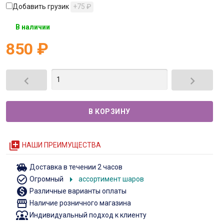
Добавить грузик
+75
₽
В наличии
850
₽


queue
НАШИ ПРЕИМУЩЕСТВА
toys
Доставка в течении 2 часов
check_circle_outline
arrow_right
Огромный
ассортимент шаров
monetization_on
Различные варианты оплаты
storefront
Наличие розничного магазина
diversity_1
Индивидуальный подход к клиенту