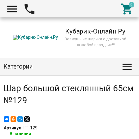



Кубарик-Онлайн.Ру
Воздушные шарики с доставкой
на любой праздник!!!

Категории
Шар большой стеклянный 65см
№129
Артикул:
ГТ-129
В наличии