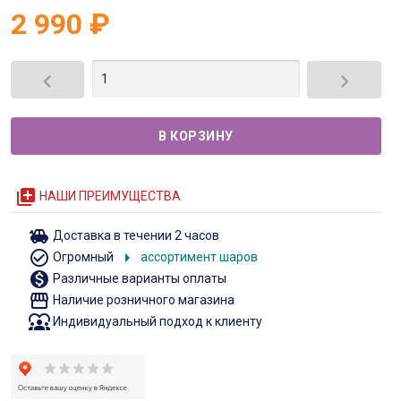
2 990
₽


queue
НАШИ ПРЕИМУЩЕСТВА
toys
Доставка в течении 2 часов
check_circle_outline
arrow_right
Огромный
ассортимент шаров
monetization_on
Различные варианты оплаты
storefront
Наличие розничного магазина
diversity_1
Индивидуальный подход к клиенту