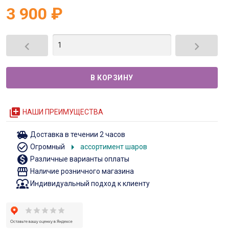
3 900
₽


queue
НАШИ ПРЕИМУЩЕСТВА
toys
Доставка в течении 2 часов
check_circle_outline
arrow_right
Огромный
ассортимент шаров
monetization_on
Различные варианты оплаты
storefront
Наличие розничного магазина
diversity_1
Индивидуальный подход к клиенту