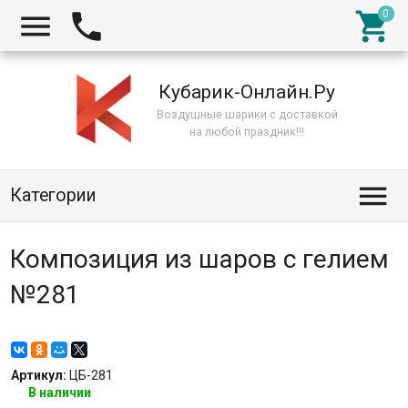



Кубарик-Онлайн.Ру
Воздушные шарики с доставкой
на любой праздник!!!

Категории
Композиция из шаров с гелием
№281
Артикул:
ЦБ-281
В наличии