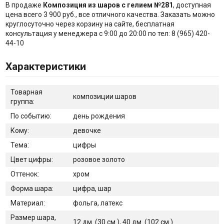
В продаже
Композиция из шаров с гелием №281
, доступная
цена всего 3 900 руб., все отличного качества. Заказать можно
круглосуточно через корзину на сайте, бесплатная
консультация у менеджера с 9:00 до 20:00 по тел: 8 (965) 420-
44-10
Характеристики
Товарная
композиции шаров
группа:
По событию:
день рождения
Кому:
девочке
Тема:
цифры
Цвет цифры:
розовое золото
Оттенок:
хром
Форма шара:
цифра, шар
Материал:
фольга, латекс
Размер шара,
12 дм. (30 см.), 40 дм. (102 см.)