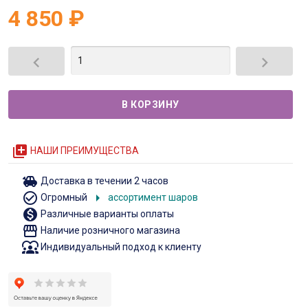
4 850
₽


queue
НАШИ ПРЕИМУЩЕСТВА
toys
Доставка в течении 2 часов
check_circle_outline
arrow_right
Огромный
ассортимент шаров
monetization_on
Различные варианты оплаты
storefront
Наличие розничного магазина
diversity_1
Индивидуальный подход к клиенту