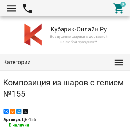



Кубарик-Онлайн.Ру
Воздушные шарики с доставкой
на любой праздник!!!

Категории
Композиция из шаров с гелием
№155
Артикул:
ЦБ-155
В наличии