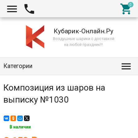



Кубарик-Онлайн.Ру
Воздушные шарики с доставкой
на любой праздник!!!

Категории
Композиция из шаров на
выписку №1030
В наличии