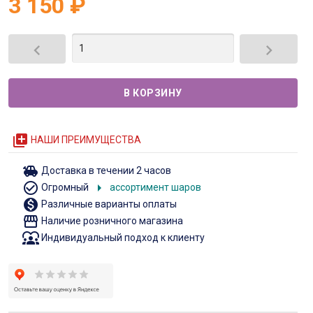
3 150
₽


queue
НАШИ ПРЕИМУЩЕСТВА
toys
Доставка в течении 2 часов
check_circle_outline
arrow_right
Огромный
ассортимент шаров
monetization_on
Различные варианты оплаты
storefront
Наличие розничного магазина
diversity_1
Индивидуальный подход к клиенту