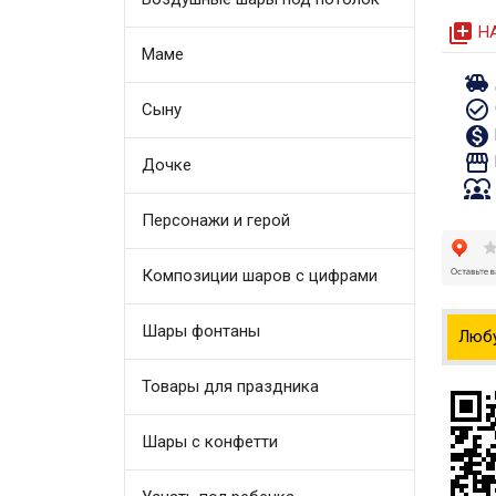
queue
Н
Маме
toys
check_circle_outline
Сыну
monetization_on
storefront
Дочке
diversity_1
Персонажи и герой
Композиции шаров с цифрами
Шары фонтаны
Люб
Товары для праздника
Шары с конфетти