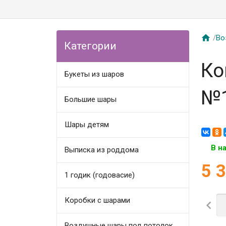

/
Во
Категории
Ко
Букеты из шаров
№
Большие шары
Шары детям
В н
Выписка из роддома
5 
1 годик (годовасие)
Коробки с шарами

Воздушные шары под потолок