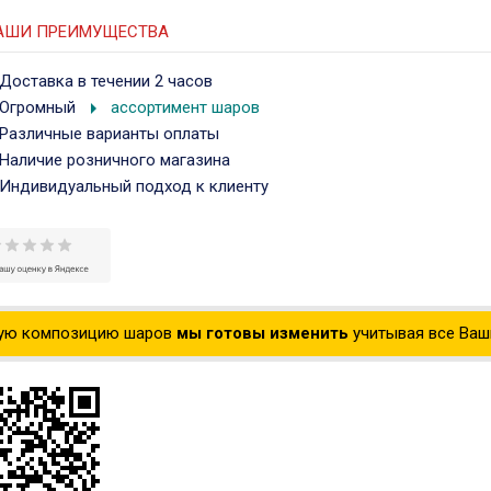
АШИ ПРЕИМУЩЕСТВА
Доставка в течении 2 часов
arrow_right
Огромный
ассортимент шаров
Различные варианты оплаты
Наличие розничного магазина
Индивидуальный подход к клиенту
ую композицию шаров
мы готовы изменить
учитывая все Ваши