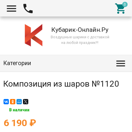



Кубарик-Онлайн.Ру
Воздушные шарики с доставкой
на любой праздник!!!

Категории
Композиция из шаров №1120
В наличии
6 190
₽