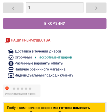


queue
НАШИ ПРЕИМУЩЕСТВА
toys
Доставка в течении 2 часов
check_circle_outline
arrow_right
Огромный
ассортимент шаров
monetization_on
Различные варианты оплаты
storefront
Наличие розничного магазина
diversity_1
Индивидуальный подход к клиенту
Любую композицию шаров
мы готовы изменить