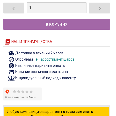


queue
НАШИ ПРЕИМУЩЕСТВА
toys
Доставка в течении 2 часов
check_circle_outline
arrow_right
Огромный
ассортимент шаров
monetization_on
Различные варианты оплаты
storefront
Наличие розничного магазина
diversity_1
Индивидуальный подход к клиенту
Любую композицию шаров
мы готовы изменить