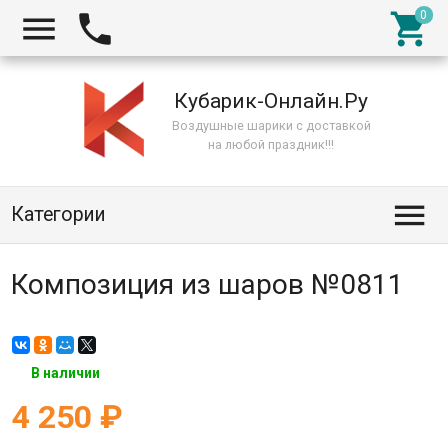



Кубарик-Онлайн.Ру
Воздушные шарики с доставкой
на любой праздник!!!

Категории
Композиция из шаров №0811
В наличии
4 250
₽