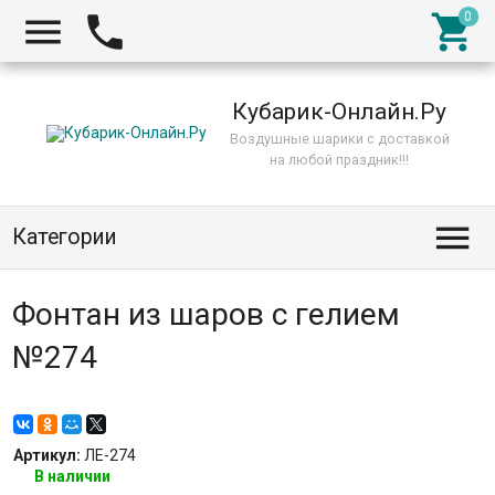



Кубарик-Онлайн.Ру
Воздушные шарики с доставкой
на любой праздник!!!

Категории
Фонтан из шаров с гелием
№274
Артикул:
ЛЕ-274
В наличии