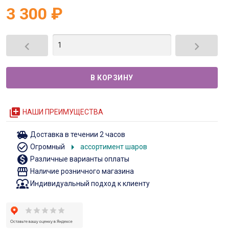
3 300
₽


queue
НАШИ ПРЕИМУЩЕСТВА
toys
Доставка в течении 2 часов
check_circle_outline
arrow_right
Огромный
ассортимент шаров
monetization_on
Различные варианты оплаты
storefront
Наличие розничного магазина
diversity_1
Индивидуальный подход к клиенту