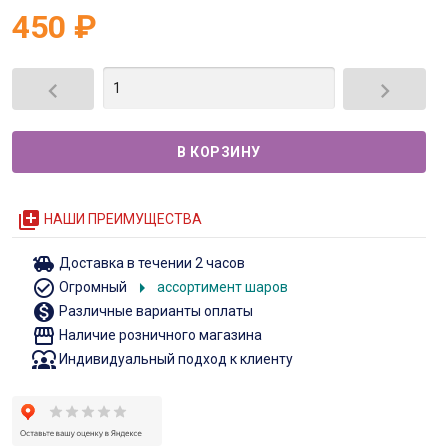
450
₽


queue
НАШИ ПРЕИМУЩЕСТВА
toys
Доставка в течении 2 часов
check_circle_outline
arrow_right
Огромный
ассортимент шаров
monetization_on
Различные варианты оплаты
storefront
Наличие розничного магазина
diversity_1
Индивидуальный подход к клиенту