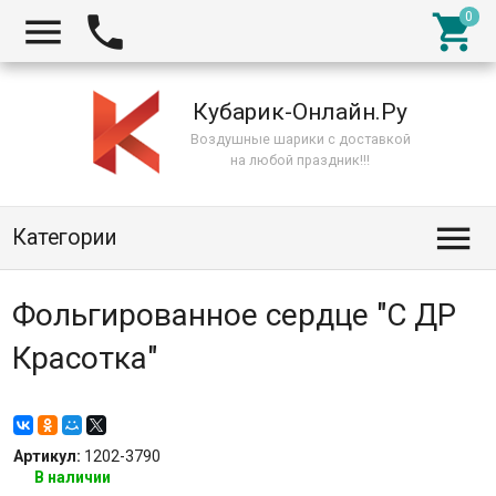



Кубарик-Онлайн.Ру
Воздушные шарики с доставкой
на любой праздник!!!

Категории
Фольгированное сердце "С ДР
Красотка"
Артикул:
1202-3790
В наличии