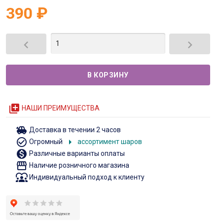
390
₽


queue
НАШИ ПРЕИМУЩЕСТВА
toys
Доставка в течении 2 часов
check_circle_outline
arrow_right
Огромный
ассортимент шаров
monetization_on
Различные варианты оплаты
storefront
Наличие розничного магазина
diversity_1
Индивидуальный подход к клиенту