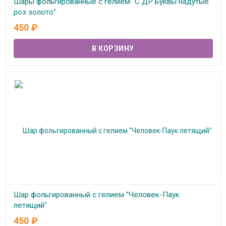
Шары фольгированные с гелием "С ДР Буквы надутые
роз золото"
450
₽
В наличии
Шар фольгированный с гелием "Человек-Паук
летящий"
450
₽
В наличии