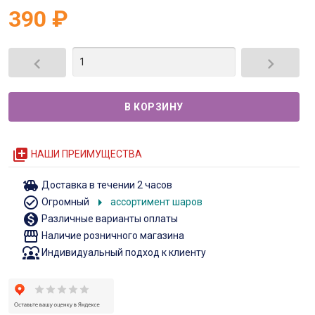
390
₽


queue
НАШИ ПРЕИМУЩЕСТВА
toys
Доставка в течении 2 часов
check_circle_outline
arrow_right
Огромный
ассортимент шаров
monetization_on
Различные варианты оплаты
storefront
Наличие розничного магазина
diversity_1
Индивидуальный подход к клиенту