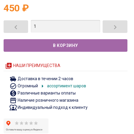
450
₽


queue
НАШИ ПРЕИМУЩЕСТВА
toys
Доставка в течении 2 часов
check_circle_outline
arrow_right
Огромный
ассортимент шаров
monetization_on
Различные варианты оплаты
storefront
Наличие розничного магазина
diversity_1
Индивидуальный подход к клиенту