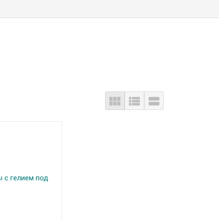


