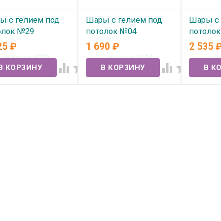
ы с гелием под
Шары с гелием под
Шары с 
олок №29
потолок №04
потоло
25
₽
1 690
₽
2 535
 наличии
В наличии
В нал



