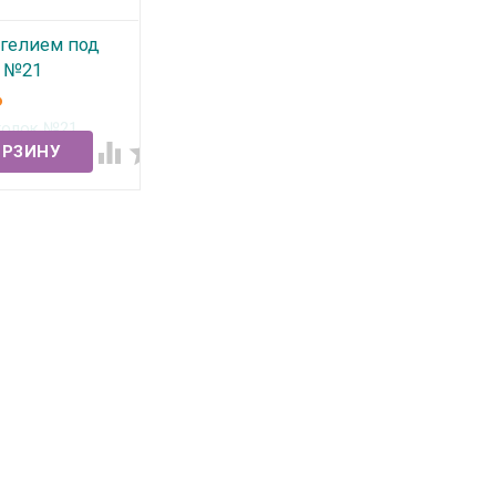
гелием под
к №21
₽
ичии

