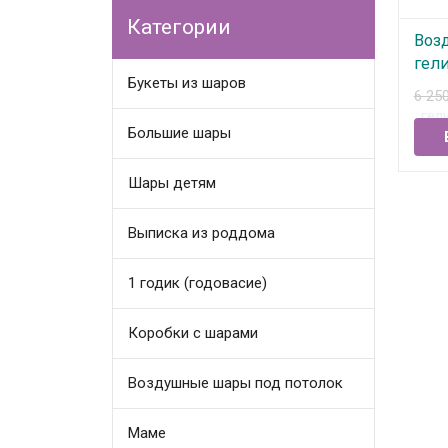
Категории
Воз
гели
Букеты из шаров
роз
6 25
В
Большие шары
Шары детям
Выписка из роддома
1 годик (годовасие)
Коробки с шарами
Воздушные шары под потолок
Маме