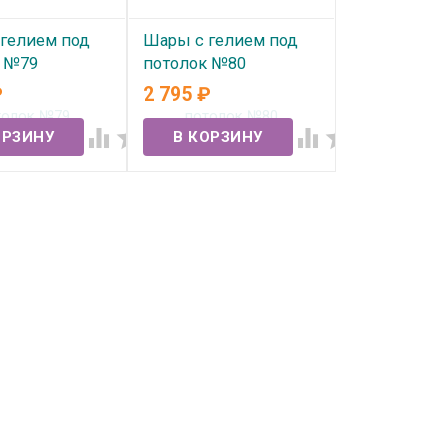
гелием под
Шары с гелием под
к №79
потолок №80
₽
2 795
₽
ичии
В наличии



