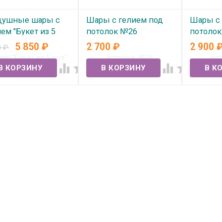
душные шары с
Шары с гелием под
Шары с 
ем "Букет из 5
потолок №26
потоло
" №361
5 850
₽
2 700
₽
2 900
0
₽
В наличии
В нал
 наличии



