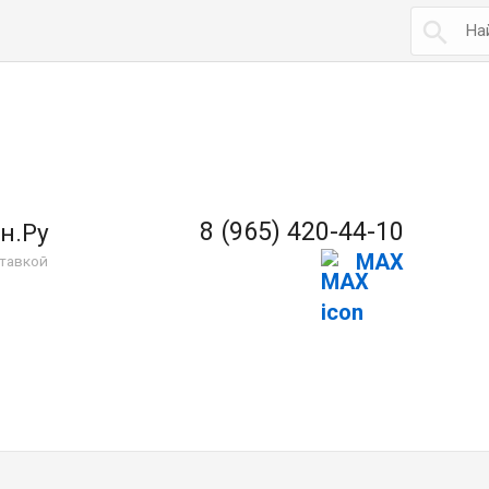

8 (965) 420-44-10
н.Ру
MAX
тавкой