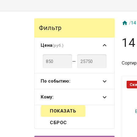

/
14
Фильтр
14
Цена
(руб.)
—
Сортир
По событию:
Ски
Кому:
СБРОС