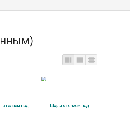
енным)


