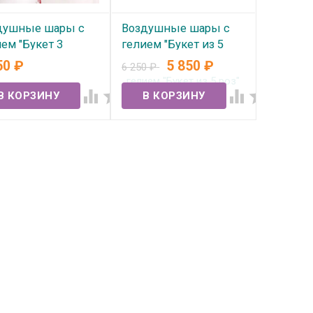
душные шары с
Воздушные шары с
ем "Букет 3
гелием "Букет из 5
сные розы" №365
роз" №361
50
₽
5 850
₽
6 250
₽
 наличии
В наличии



