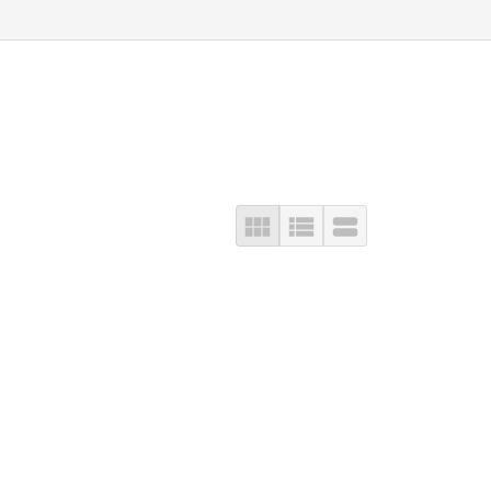


