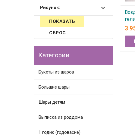
Рисунок:
Воз
гели
кра
3 9
СБРОС
В
Категории
Букеты из шаров
Большие шары
Шары детям
Выписка из роддома
1 годик (годовасие)