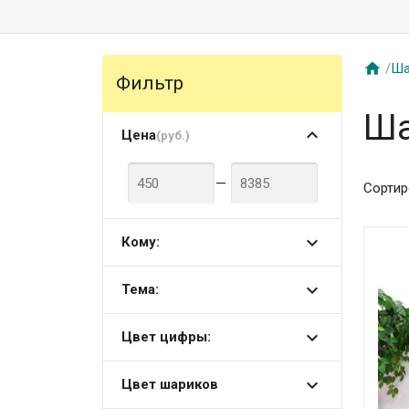

/
Ша
Фильтр
Ша
Цена
(руб.)
—
Сортир
Кому:
Тема:
Цвет цифры:
Цвет шариков