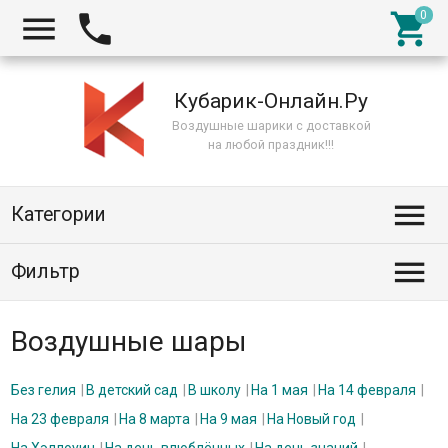



Кубарик-Онлайн.Ру
Воздушные шарики с доставкой
на любой праздник!!!

Категории

Фильтр
Воздушные шары
Без гелия
В детский сад
В школу
На 1 мая
На 14 февраля
На 23 февраля
На 8 марта
На 9 мая
На Новый год