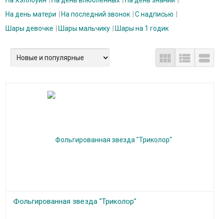
На Хэллоуин
На день влюблённых
На день знаний
На день матери
На последний звонок
С надписью
Шары девочке
Шары мальчику
Шары на 1 годик



Фольгированная звезда "Триколор"