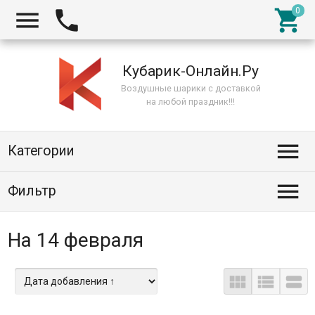



Кубарик-Онлайн.Ру
Воздушные шарики с доставкой
на любой праздник!!!

Категории

Фильтр
На 14 февраля


