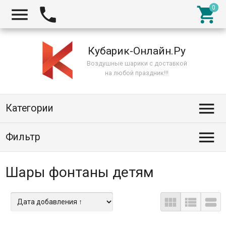



Кубарик-Онлайн.Ру
Воздушные шарики с доставкой
на любой праздник!!!

Категории

Фильтр
Шары фонтаны детям


