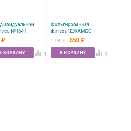
ндивидуальной
Фольгированная
пись №1641
фигура "ДЖАМБО
Блогер" (г
0
₽
850
₽
1 190
₽
 наличии
В наличии



