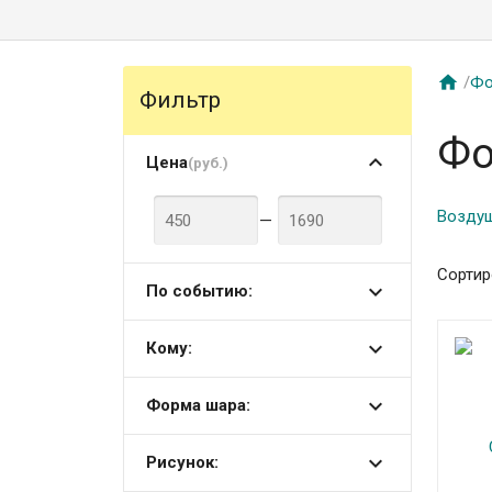

/
Фо
Фильтр
Фо
Цена
(руб.)
Возду
—
Сортир
По событию:
Кому:
Форма шара:
Рисунок: