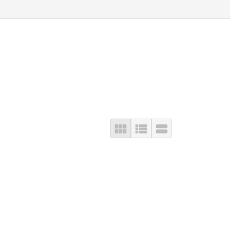


