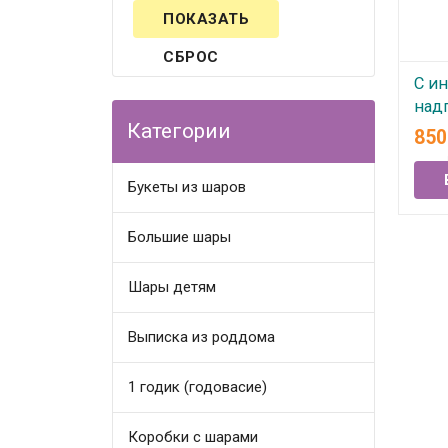
СБРОС
С и
над
Категории
85
В
Букеты из шаров
Большие шары
Шары детям
Выписка из роддома
1 годик (годовасие)
Коробки с шарами