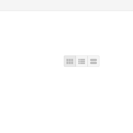


