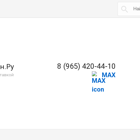

8 (965) 420-44-10
н.Ру
MAX
тавкой