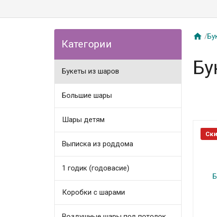

/
Бу
Категории
Бу
Букеты из шаров
Большие шары
Шары детям
Ски
Выписка из роддома
1 годик (годовасие)
Коробки с шарами
Воздушные шары под потолок