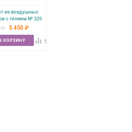
ет из воздушных
ов с гелием № 325
5 450
₽
0
₽
 наличии

