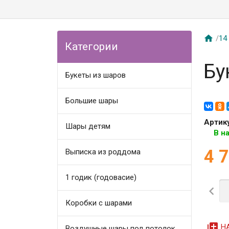

/
14
Категории
Бу
Букеты из шаров
Большие шары
Артик
Шары детям
В н
4 
Выписка из роддома
1 годик (годовасие)

Коробки с шарами
queue
Н
Воздушные шары под потолок