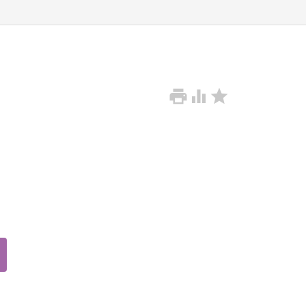


