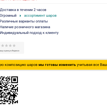
Доставка в течении 2 часов
arrow_right
Огромный
ассортимент шаров
Различные варианты оплаты
Наличие розничного магазина
Индивидуальный подход к клиенту
ую композицию шаров
мы готовы изменить
учитывая все Ваши