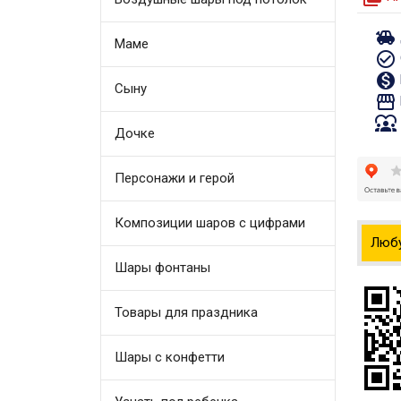
toys
Маме
check_circle_outline
monetization_on
Сыну
storefront
diversity_1
Дочке
Персонажи и герой
Композиции шаров с цифрами
Люб
Шары фонтаны
Товары для праздника
Шары с конфетти