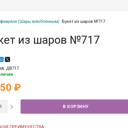
 февраля (Шары влюбленным)
/
Букет из шаров №717
кет из шаров №717
ул:
ДВ717
аличии
750
₽

АШИ ПРЕИМУЩЕСТВА