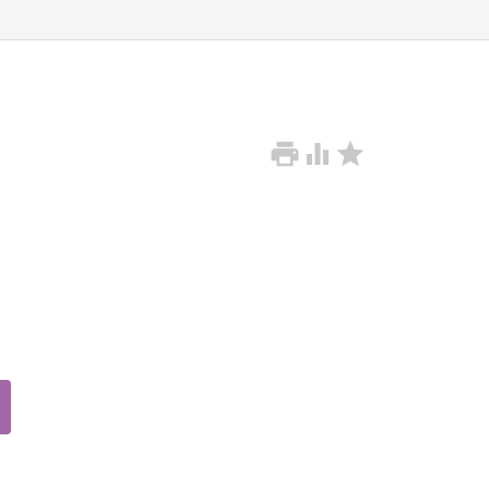


