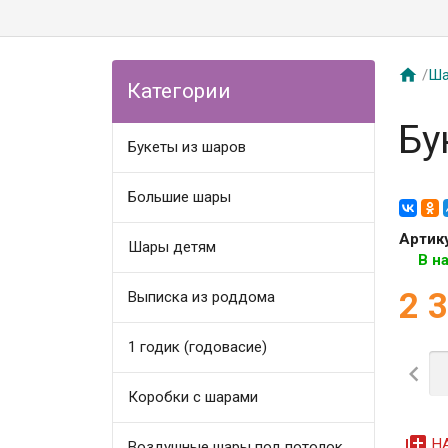

/
Ша
Категории
Бу
Букеты из шаров
Большие шары
Артик
Шары детям
В н
2 
Выписка из роддома
1 годик (годовасие)

Коробки с шарами
queue
Н
Воздушные шары под потолок