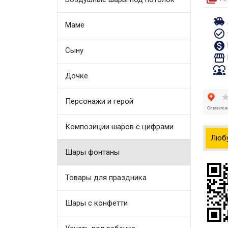
toys
Маме
check_circle_outline
monetization_on
Сыну
storefront
diversity_1
Дочке
Персонажи и герой
Композиции шаров с цифрами
Люб
Шары фонтаны
Товары для праздника
Шары с конфетти