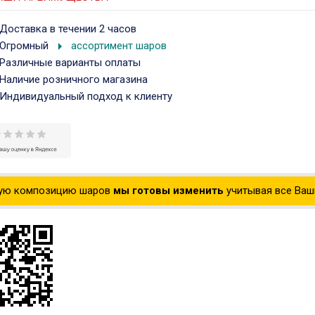
Доставка в течении 2 часов
arrow_right
Огромный
ассортимент шаров
Различные варианты оплаты
Наличие розничного магазина
Индивидуальный подход к клиенту
ую композицию шаров
мы готовы изменить
учитывая все Ваши