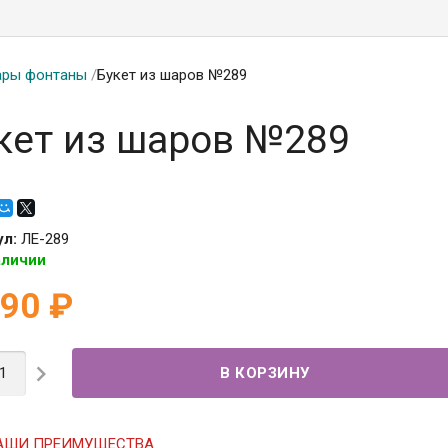
ры фонтаны
/
Букет из шаров №289
кет из шаров №289
ул:
ЛЕ-289
аличии
390
₽

АШИ ПРЕИМУЩЕСТВА